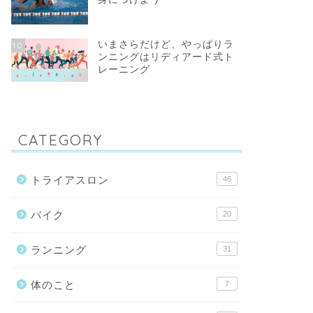
いまさらだけど、やっぱりラ
10
ンニングはリディアード式ト
レーニング
CATEGORY
トライアスロン
46
バイク
20
ランニング
31
体のこと
7