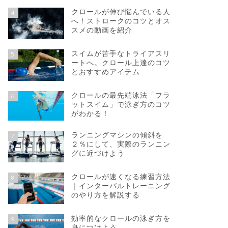
クロールが伸び悩んでいる人
4
へ！ストロークのコツとオス
スメの動画を紹介
スイムが苦手なトライアスリ
5
ートへ。クロール上達のコツ
とおすすめアイテム
クロールの最先端泳法「フラ
6
ットスイム」で泳ぎ方のコツ
がわかる！
ランニングマシンの傾斜を
7
２％にして、実際のランニン
グに近づけよう
クロールが速くなる練習方法
8
｜インターバルトレーニング
のやり方を解説する
効率的なクロールの泳ぎ方を
9
身につけよう