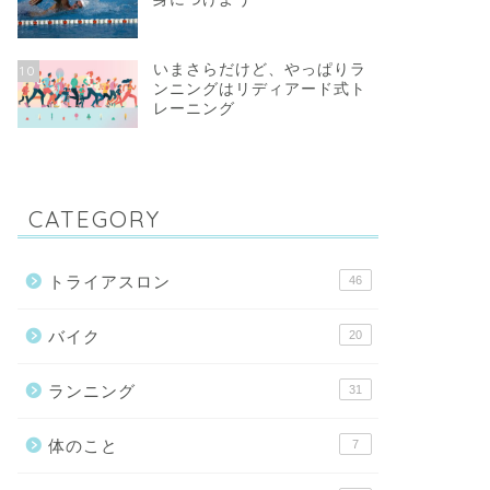
いまさらだけど、やっぱりラ
10
ンニングはリディアード式ト
レーニング
CATEGORY
トライアスロン
46
バイク
20
ランニング
31
体のこと
7