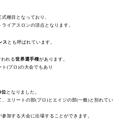
正式種目となっており、
トライアスロンの頂点となります。
ンス
とも呼ばれています。
行われる
世界選手権
があります。
ート
(
プロ
)
の大会でもあり
3
位
となりました。
て、エリートの部
(
プロ
)
と
エイジの部
(
一般
)
と別れてい
が参加する大会に出場することができます。