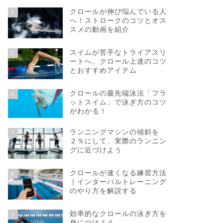
クロールが伸び悩んでいる人
4
へ！ストロークのコツとオス
スメの動画を紹介
スイムが苦手なトライアスリ
5
ートへ。クロール上達のコツ
とおすすめアイテム
クロールの最先端泳法「フラ
6
ットスイム」で泳ぎ方のコツ
がわかる！
ランニングマシンの傾斜を
7
２％にして、実際のランニン
グに近づけよう
クロールが速くなる練習方法
8
｜インターバルトレーニング
のやり方を解説する
効率的なクロールの泳ぎ方を
9
身につけよう