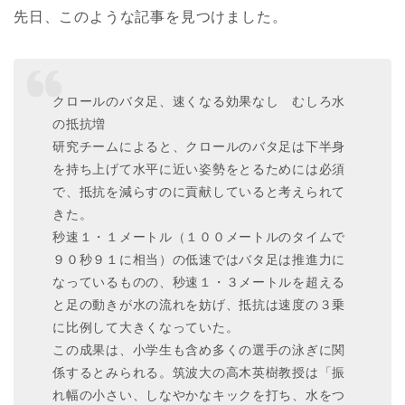
先日、このような記事を見つけました。
クロールのバタ足、速くなる効果なし むしろ水
の抵抗増
研究チームによると、クロールのバタ足は下半身
を持ち上げて水平に近い姿勢をとるためには必須
で、抵抗を減らすのに貢献していると考えられて
きた。
秒速１・１メートル（１００メートルのタイムで
９０秒９１に相当）の低速ではバタ足は推進力に
なっているものの、秒速１・３メートルを超える
と足の動きが水の流れを妨げ、抵抗は速度の３乗
に比例して大きくなっていた。
この成果は、小学生も含め多くの選手の泳ぎに関
係するとみられる。筑波大の高木英樹教授は「振
れ幅の小さい、しなやかなキックを打ち、水をつ