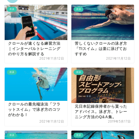
水泳
水泳
クロールが速くなる練習方法
苦しくないクロールの泳ぎ方
｜インターバルトレーニング
「TIスイム」は楽に泳げてお
のやり方を解説する
すすめ
2021年11月12日
2021年11月12日
水泳
水泳
クロールの最先端泳法「フラ
元日本記録保持者から貰った
ットスイム」で泳ぎ方のコツ
アドバイス。泳ぎ方、トレー
がわかる！
ニング方法のQ&A集。
2021年11月12日
2019年5月17日
水泳
水泳