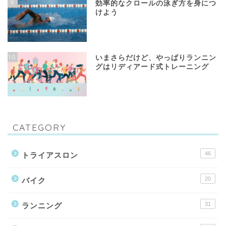
9
効率的なクロールの泳ぎ方を身につ
けよう
10
いまさらだけど、やっぱりランニン
グはリディアード式トレーニング
CATEGORY
46
トライアスロン
20
バイク
31
ランニング